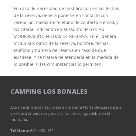
En caso de necesidad de modificación en las fechas
de la reserva, deberá ponerse en contacto con
recepción, mediante teléfono de contacto o email, y
solicitarla, indicando en el asunto del correo
MODICIFACIÓN FECHAS DE RESERVA. En él, deberá
incluir sus datos de la reserva, nombre, fechas,
teléfono y número de reserva en caso de que
existiese. Y se tratará de atenderla en la medida de
lo posible, si las circunstancias lo permiten.
CAMPING LOS BONALES
Acampa en plena naturaleza en la Sierra Norte de Guadalajara
en nuestras parcelas para vivir un retiro agradable en la
montaña.
Teléfono:
643 -450 -152